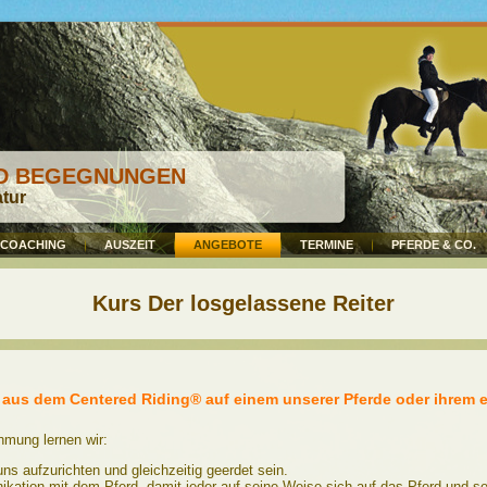
ND BEGEGNUNGEN
atur
COACHING
AUSZEIT
ANGEBOTE
TERMINE
PFERDE & CO.
Kurs Der losgelassene Reiter
n aus dem Centered Riding® auf einem unserer Pferde oder ihrem 
hmung lernen wir:
ns aufzurichten und gleichzeitig geerdet sein.
ikation mit dem Pferd, damit jeder auf seine Weise sich auf das Pferd und 