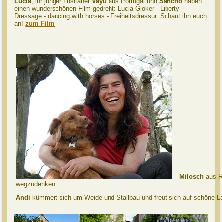
Lucia
, ihr junger Lusitaner
Vayu
aus Portugal und
Sancho
haben
einen wunderschönen Film gedreht: Lucia Gloker - Liberty
Dressage - dancing with horses - Freiheitsdressur. Schaut ihn euch
an!
zum Film
Milosch
aus Ru
wegzudenken.
Andi
kümmert sich um Weide-und Stallbau und freut sich auf schöne 