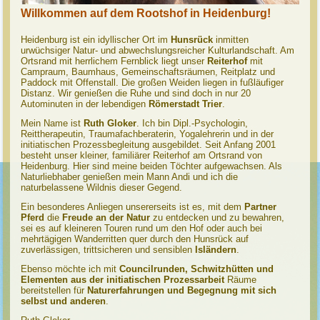
Willkommen auf dem Rootshof in Heidenburg!
Heidenburg ist ein idyllischer Ort im
Hunsrück
inmitten
urwüchsiger Natur- und abwechslungsreicher Kulturlandschaft. Am
Ortsrand mit herrlichem Fernblick liegt unser
Reiterhof
mit
Campraum, Baumhaus, Gemeinschaftsräumen, Reitplatz und
Paddock mit Offenstall. Die großen Weiden liegen in fußläufiger
Distanz. Wir genießen die Ruhe und sind doch in nur 20
Autominuten in der lebendigen
Römerstadt Trier
.
Mein Name ist
Ruth Gloker
. Ich bin Dipl.-Psychologin,
Reittherapeutin, Traumafachberaterin, Yogalehrerin und in der
initiatischen Prozessbegleitung ausgebildet. Seit Anfang 2001
besteht unser kleiner, familiärer Reiterhof am Ortsrand von
Heidenburg. Hier sind meine beiden Töchter aufgewachsen. Als
Naturliebhaber genießen mein Mann Andi und ich die
naturbelassene Wildnis dieser Gegend.
Ein besonderes Anliegen unsererseits ist es, mit dem
Partner
Pferd
die
Freude an der Natur
zu entdecken und zu bewahren,
sei es auf kleineren Touren rund um den Hof oder auch bei
mehrtägigen Wanderritten quer durch den Hunsrück auf
zuverlässigen, trittsicheren und sensiblen
Isländern
.
Ebenso möchte ich mit
Councilrunden, Schwitzhütten und
Elementen aus der initiatischen Prozessarbeit
Räume
bereitstellen für
Naturerfahrungen und Begegnung mit sich
selbst und anderen
.