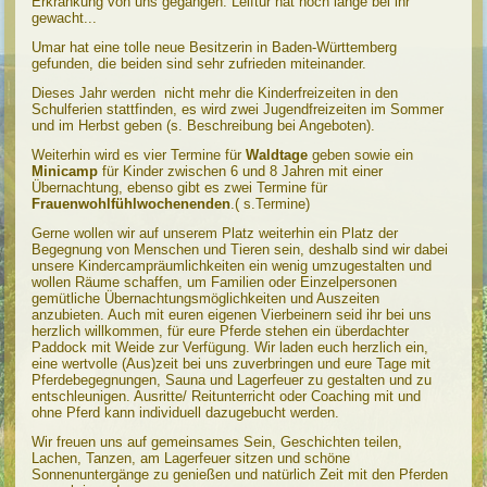
Erkrankung von uns gegangen. Leiftur hat noch lange bei ihr
gewacht...
Umar hat eine tolle neue Besitzerin in Baden-Württemberg
gefunden, die beiden sind sehr zufrieden miteinander.
Dieses Jahr werden nicht mehr die Kinderfreizeiten in den
Schulferien stattfinden, es wird zwei Jugendfreizeiten im Sommer
und im Herbst geben (s. Beschreibung bei Angeboten).
Weiterhin wird es vier Termine für
Waldtage
geben sowie ein
Minicamp
für Kinder zwischen 6 und 8 Jahren mit einer
Übernachtung, ebenso gibt es zwei Termine für
Frauenwohlfühlwochenenden
.( s.Termine)
Gerne wollen wir auf unserem Platz weiterhin ein Platz der
Begegnung von Menschen und Tieren sein, deshalb sind wir dabei
unsere Kindercampräumlichkeiten ein wenig umzugestalten und
wollen Räume schaffen, um Familien oder Einzelpersonen
gemütliche Übernachtungsmöglichkeiten und Auszeiten
anzubieten. Auch mit euren eigenen Vierbeinern seid ihr bei uns
herzlich willkommen, für eure Pferde stehen ein überdachter
Paddock mit Weide zur Verfügung. Wir laden euch herzlich ein,
eine wertvolle (Aus)zeit bei uns zuverbringen und eure Tage mit
Pferdebegegnungen, Sauna und Lagerfeuer zu gestalten und zu
entschleunigen. Ausritte/ Reitunterricht oder Coaching mit und
ohne Pferd kann individuell dazugebucht werden.
Wir freuen uns auf gemeinsames Sein, Geschichten teilen,
Lachen, Tanzen, am Lagerfeuer sitzen und schöne
Sonnenuntergänge zu genießen und natürlich Zeit mit den Pferden